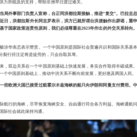
供力所能及的支持，帮助非洲早日渡过难关。
当局外事部门负责人宣称，台正同洪都拉斯接触，推进“复交”。巴拉圭
。近日，洪都拉斯外长阿圭罗表示，洪方已就所谓台洪接触作出辟谣，重
基于国家政策连贯性原则，我们必须尊重在2023年作出的外交关系转向
极涉华表态表示赞赏。一个中国原则是国际社会普遍共识和国际关系基
”分裂行径注定将是徒劳的，只会自取其辱。
交以来，双边关系在一个中国原则基础上快速发展，务实合作取得丰硕成果
一个中国原则基础上，推动中洪关系不断向前发展，更好惠及两国人民。
一些欧洲大国已接受过航霍尔木兹海峡的船只向伊朗和阿曼支付费用。
际航行的海峡，尽早恢复海峡安全、自由通行符合各方利益。海峡通航
国际社会就此保持沟通。