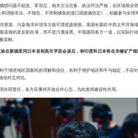
捕捞问题不姑息、零容忍，相关立法完备、执法司法严格，在区域渔业管理
止和消除非法、不报告、不管制捕鱼的港口国措施协定》，积极参与全球
洋资源、污染海洋环境等方面可谓劣迹斑斑。美国长期在中西太平洋海
最该做的是反躬自省，而不是污蔑抹黑。中国愿同各方一道，以实际行
极贡献。
莫迪在新德里同日本首相高市早苗会谈后，称印度和日本将在关键矿产领
利于增进地区国家间的理解和信任，有利于维护地区和平与稳定，不应
、挑动对立对抗。
国共同责任，各方应秉持开放合作心态，为此发挥建设性作用。