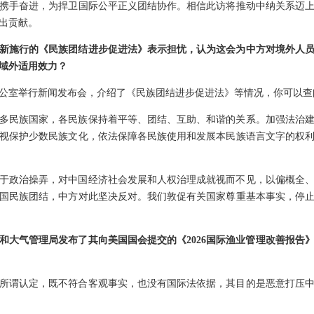
携手奋进，为捍卫国际公平正义团结协作。相信此访将推动中纳关系迈
出贡献。
新施行的《民族团结进步促进法》表示担忧，认为这会为中方对境外人
域外适用效力？
公室举行新闻发布会，介绍了《民族团结进步促进法》等情况，你可以查
多民族国家，各民族保持着平等、团结、互助、和谐的关系。加强法治
视保护少数民族文化，依法保障各民族使用和发展本民族语言文字的权
于政治操弄，对中国经济社会发展和人权治理成就视而不见，以偏概全
国民族团结，中方对此坚决反对。我们敦促有关国家尊重基本事实，停
和大气管理局发布了其向美国国会提交的《2026国际渔业管理改善报告》
所谓认定，既不符合客观事实，也没有国际法依据，其目的是恶意打压