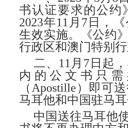
书认证要求的公约
2023
年
11
月
7
日，《
生效实施。《公约
行政区和澳门特别行
二、
11
月
7
日起，
内的公文书只需
（
Apostille
）即可送
马耳他
和中国驻
马耳
中国送往
马耳他