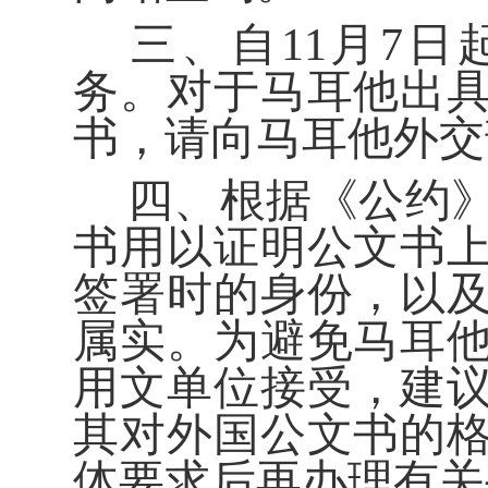
三、
自
11
月
7
日
务。对于
马耳他
出
书，请向
马耳他外交
四、
根据《公约
书用以证明公文书
签署时的身份，以
属实。
为避免马耳
用文单位接受，
建
其对外国公文书的
体要求后再办理有关