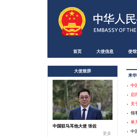
首页
大使信息
使馆
大使致辞
来华
中
启
关
领
单
中国驻马耳他大使 张佐
中
更多