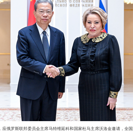
至30日，应俄罗斯联邦委员会主席马特维延科和国家杜马主席沃洛金邀请，