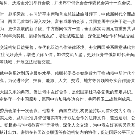
延科、沃洛金分别举行会谈，并出席中俄议会合作委员会第十一次会议。
时，赵乐际说，在习近平主席和普京总统战略引领下，中俄新时代全面
问，两国元首举行深入友好、富有成果的会谈，共同签署中俄关于进一
为、更快发展的新阶段。中方愿同俄方一道，全面落实两国元首重要共识
25周年为契机，赓续传统友好，增进战略互信，深化互利合作和利益交
交流机制日益完善，在优化双边合作法律环境、夯实两国关系民意基础
交往良好势头，增进了解互信，加强交流互鉴，更好服务中俄新时代全面
等领域，开展立法经验交流。
俄中关系达到历史最好水平。俄联邦委员会始终致力于推动俄中新时代
流，为促进经贸、投资、能源、人文、交通、地方等各领域务实合作提供
纪大国关系的典范。促进俄中友好合作，是俄国家杜马各党派的坚定共识
定恪守一个中国原则，愿同中方加强多边合作，共同捍卫二战胜利成果。
作委员会第十一次会议。他指出，两国立法机构要坚持以元首外交为引领
实见效。及时批准并督促落实有利于双边合作的法律文件，营造透明、
。积极参与“中俄教育年”等活动，深化人文交流，为中俄友好夯实民意
献计出力。密切在各国议会联盟等多边机制内的协作，促进国际公平正义