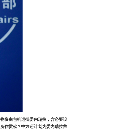
助物资由包机运抵委内瑞拉，含必要设
侨所作贡献？中方还计划为委内瑞拉救