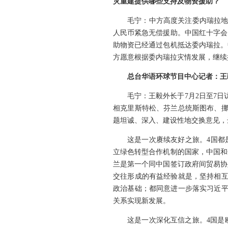
灾重建提供哪些支持及物资援助？
毛宁：中方高度关注委内瑞拉地
人民币紧急无偿援助。中国红十字会
助物资已经通过包机抵达委内瑞拉。
方愿意根据委内瑞拉灾情发展，继续
总台华语环球节目中心记者：王
毛宁：
王毅外长于7月2日至7
相克里斯特松、芬兰总统斯图布、挪
题坦诚、深入、建设性地交换意见，
这是一次赓续友好之旅。4国都
立绿色转型合作机制的国家，中国和
兰是第一个同中国签订政府间贸易协
交往形成的有益经验就是，坚持相互
政治基础；都同意进一步落实习近平
关系实现新发展。
这是一次深化互信之旅。4国是