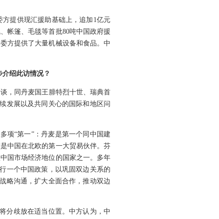
委方提供现汇援助基础上，追加1亿元
、帐篷、毛毯等首批80吨中国政府援
向委方提供了大量机械设备和食品。中
步介绍此访情况？
会谈，同丹麦国王腓特烈十世、瑞典首
持续发展以及共同关心的国际和地区问
多项“第一”：丹麦是第一个同中国建
前是中国在北欧的第一大贸易伙伴。芬
认中国市场经济地位的国家之一。多年
奉行一个中国政策，以巩固双边关系的
强战略沟通，扩大全面合作，推动双边
，将分歧放在适当位置。
中方认为，中