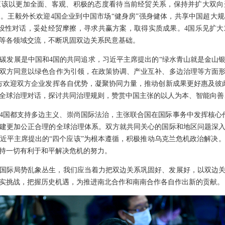
应该以更加全面、客观、积极的态度看待当前经贸关系，保持并扩大双向
。王毅外长欢迎4国企业到中国市场“健身房”强身健体，共享中国超大
设性对话，妥处经贸摩擦，寻求共赢方案，取得实质成果。4国乐见扩
等各领域交流，不断巩固双边关系民意基础。
碳发展是中国和4国的共同追求，习近平主席提出的“绿水青山就是金山银
双方同意以绿色合作为引领，在政策协调、产业互补、多边治理等方面
方欢迎双方企业发挥各自优势，凝聚协同力量，推动创新成果更好惠及彼
全球治理对话，探讨共同治理规则，赞赏中国主张的以人为本、智能向善
4国都支持多边主义、崇尚国际法治，主张联合国在国际事务中发挥核心
建更加公正合理的全球治理体系。双方就共同关心的国际和地区问题深
近平主席提出的“四个应该”为根本遵循，积极推动乌克兰危机政治解决
持一切有利于和平解决危机的努力。
国际局势乱象丛生，我们应当着力把双边关系巩固好、发展好，以双边
实挑战，把握历史机遇，为推进南北合作和南南合作各自作出新的贡献。