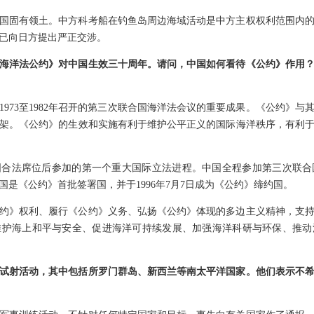
国固有领土。中方科考船在钓鱼岛周边海域活动是中方主权权利范围内
已向日方提出严正交涉。
海洋法公约》对中国生效三十周年。请问，中国如何看待《公约》作用
1973至1982年召开的第三次联合国海洋法会议的重要成果。《公约》
架。《公约》的生效和实施有利于维护公平正义的国际海洋秩序，有利
国合法席位后参加的第一个重大国际立法进程。中国全程参加第三次联合
是《公约》首批签署国，并于1996年7月7日成为《公约》缔约国。
公约》权利、履行《公约》义务、弘扬《公约》体现的多边主义精神，支
维护海上和平与安全、促进海洋可持续发展、加强海洋科研与环保、推动
试射活动，其中包括所罗门群岛、新西兰等南太平洋国家。他们表示不