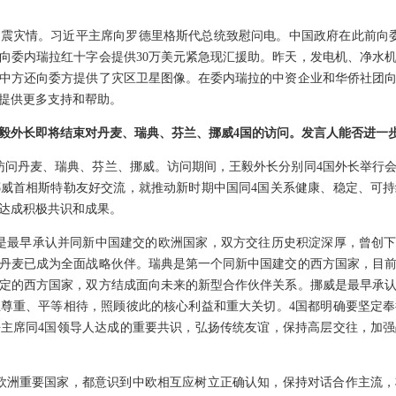
震灾情。习近平主席向罗德里格斯代总统致慰问电。中国政府在此前向
向委内瑞拉红十字会提供30万美元紧急现汇援助。昨天，发电机、净水机
中方还向委方提供了灾区卫星图像。在委内瑞拉的中资企业和华侨社团
提供更多支持和帮助。
毅外长即将结束对丹麦、瑞典、芬兰、挪威4国的访问。发言人能否进一
日访问丹麦、瑞典、芬兰、挪威。访问期间，王毅外长分别同4国外长举行
威首相斯特勒友好交流，就推动新时期中国同4国关系健康、稳定、可
达成积极共识和成果。
是最早承认并同新中国建交的欧洲国家，双方交往历史积淀深厚，曾创下
丹麦已成为全面战略伙伴。瑞典是第一个同新中国建交的西方国家，目
定的西方国家，双方结成面向未来的新型合作伙伴关系。挪威是最早承
尊重、平等相待，照顾彼此的核心利益和重大关切。4国都明确要坚定
主席同4国领导人达成的重要共识，弘扬传统友谊，保持高层交往，加
欧洲重要国家，都意识到中欧相互应树立正确认知，保持对话合作主流