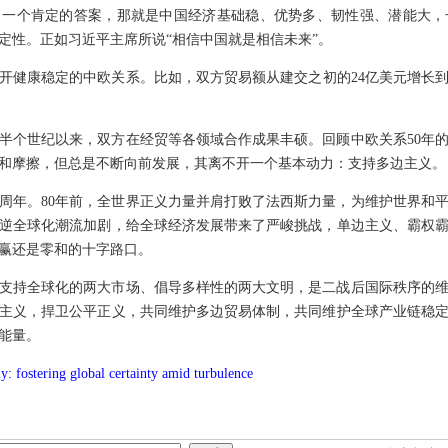
出一个肯定的答案，那就是中国经济基础稳、优势多、韧性强、潜能大，
定性。正如习近平主席所说“相信中国就是相信未来”。
健康稳定的中欧关系。比如，双方贸易额从建交之初的24亿美元增长到现在
。半个世纪以来，双方在经贸等各领域合作成果丰硕。回顾中欧关系50年
和摩擦，但总是不断向前发展，其离不开一个基本动力：支持多边主义。
0周年。80年前，全世界正义力量并肩打败了法西斯力量，为维护世界和平
逆全球化潮流加剧，给全球经济发展带来了严峻挑战，单边主义、霸权
赢还是零和的十字路口。
支持全球化的两大市场、倡导多样性的两大文明，是二战后国际秩序的
主义，捍卫公平正义，共同维护多边贸易体制，共同维护全球产业链稳
能量。
: fostering global certainty amid turbulence