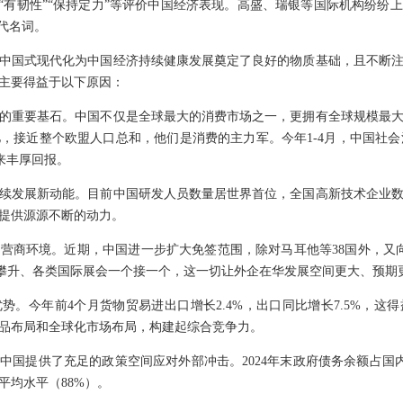
“有韧性”“保持定力”等评价中国经济表现。高盛、瑞银等国际机构纷纷上
代名词。
中国式现代化为中国经济持续健康发展奠定了良好的物质基础，且不断
主要得益于以下原因：
的重要基石。中国不仅是全球最大的消费市场之一，更拥有全球规模最
，接近整个欧盟人口总和，他们是消费的主力军。今年1-4月，中国社会
来丰厚回报。
续发展新动能。目前中国研发人员数量居世界首位，全国高新技术企业数
型提供源源不断的动力。
营商环境。近期，中国进一步扩大免签范围，除对马耳他等38国外，又
不断攀升、各类国际展会一个接一个，这一切让外企在华发展空间更大、预期
势。今年前4个月货物贸易进出口增长2.4%，出口同比增长7.5%，这
品布局和全球化市场布局，构建起综合竞争力。
中国提供了充足的政策空间应对外部冲击。2024年末政府债务余额占国内
平均水平（88%）。