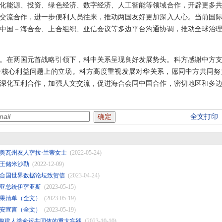
化能源、投资、绿色经济、数字经济、人工智能等领域合作，开辟更多
交流合作，进一步便利人员往来，推动两国友好更加深入人心。当前国
中国－海合会、上合组织、亚信会议等多边平台沟通协调，推动全球治
。在两国元首战略引领下，科中关系呈现良好发展势头。科方感谢中方
身核心利益问题上的立场。科方高度重视发展对华关系，愿同中方共同努
深化互利合作，加强人文交流，促进海合会同中国合作，密切地区和多
全文打印
奥瓦州友人萨拉·兰蒂女士
(2022-05-24)
王储米沙勒
(2022-12-09)
合国世界数据论坛致贺信
(2023-04-24)
亚总统伊萨亚斯
(2023-05-15)
果清单（全文）
(2023-05-19)
安宣言（全文）
(2023-05-19)
：构建人类命运共同体的重大实践
(2023-10-10)