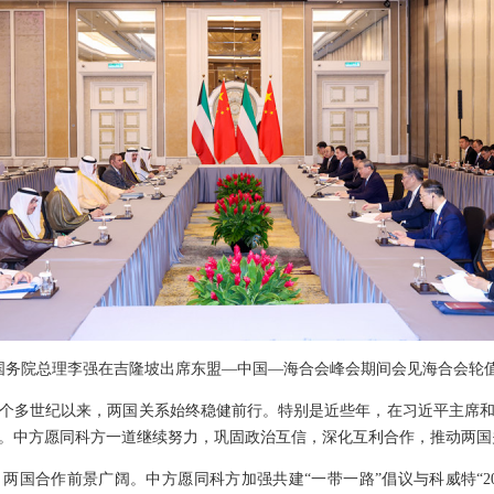
下午，国务院总理李强在吉隆坡出席东盟—中国—海合会峰会期间会见海合会
个多世纪以来，两国关系始终稳健前行。特别是近些年，在习近平主席
。中方愿同科方一道继续努力，巩固政治互信，深化互利合作，推动两国
两国合作前景广阔。中方愿同科方加强共建“一带一路”倡议与科威特“20