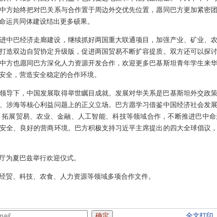
中方始终把对巴关系与合作置于周边外交优先位置，愿同巴方更加紧密
命运共同体建设结出更多硕果。
进中巴经济走廊建设，继续抓好两国重大联通项目，加强产业、矿业、
打造双边自贸协定升级版，促进两国贸易不断扩容提质。双方还可以探
中方也愿同巴方深化人力资源开发合作，欢迎更多巴基斯坦青年学生来
安全，营造安全稳定的合作环境。
领导下，中国发展取得举世瞩目成就。发展对华关系是巴基斯坦外交政
、涉海等核心利益问题上的正义立场。巴方愿学习借鉴中国经济社会发
建设，拓展贸易、农业、金融、人工智能、科技等领域合作，不断推进巴中
安全、良好的营商环境。巴方积极支持习近平主席提出的四大全球倡议
厅为夏巴兹举行欢迎仪式。
经贸、科技、农食、人力资源等领域多项合作文件。
全文打印