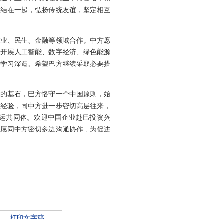
团结在一起，弘扬传统友谊，坚定相互
农业、民生、金融等领域合作。中方愿
讨开展人工智能、数字经济、绿色能源
华学习深造。希望巴方继续采取必要措
策的基石，巴方恪守一个中国原则，始
展经验，同中方进一步密切高层往来，
命运共同体。欢迎中国企业赴巴投资兴
，愿同中方密切多边沟通协作，为促进
打印文字稿