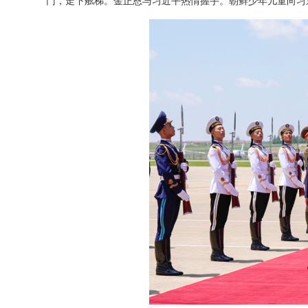
门，走下舷梯。金正恩与习近平热情握手。朝鲜少年儿童向习