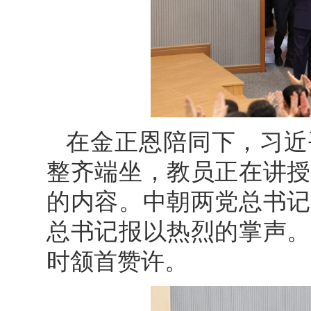
在金正恩陪同下，习近
整齐端坐，教员正在讲授
的内容。中朝两党总书记
总书记报以热烈的掌声。
时颔首赞许。