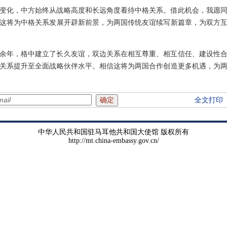
变化，中方始终从战略高度和长远角度看待中格关系。借此机会，我愿
这将为中格关系发展开辟新前景，为两国传统友谊续写新篇章，为双方
0余年，格中建立了长久友谊，双边关系在相互尊重、相互信任、建设性
中关系提升至全面战略伙伴水平。相信这将为两国合作创造更多机遇，为
全文打印
中华人民共和国驻马耳他共和国大使馆 版权所有
http://mt.china-embassy.gov.cn/