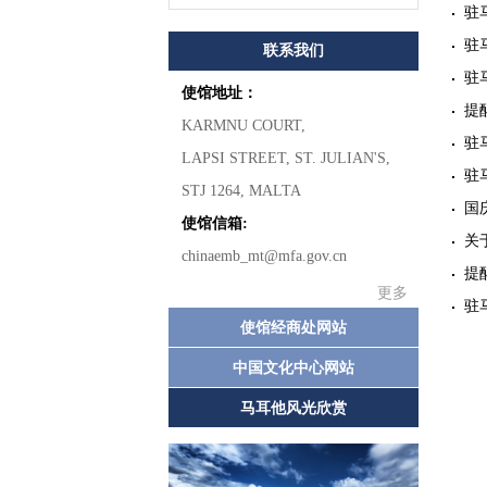
驻
驻
联系我们
驻
使馆地址：
提
KARMNU COURT,
驻
LAPSI STREET, ST. JULIAN'S,
驻
STJ 1264, MALTA
国
使馆信箱:
关
chinaemb_mt@mfa.gov.cn
提
更多
驻
使馆经商处网站
中国文化中心网站
马耳他风光欣赏