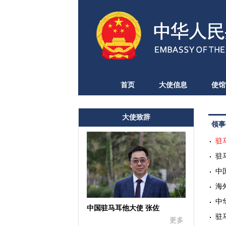
首页
大使信息
使馆
大使致辞
领事
驻
驻
中
海
中
中国驻马耳他大使 张佐
驻
更多